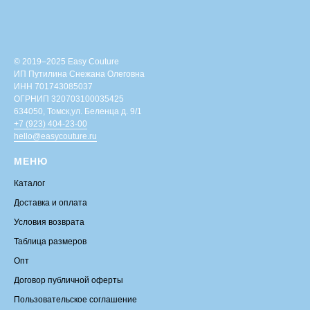
© 2019–2025 Easy Couture
ИП Путилина Снежана Олеговна
ИНН 701743085037
ОГРНИП 320703100035425
634050, Томск,ул. Беленца д. 9/1
+7 (923) 404-23-00
hello@easycouture.ru
МЕНЮ
Каталог
Доставка и оплата
Условия возврата
Таблица размеров
Опт
Договор публичной оферты
Пользовательское соглашение