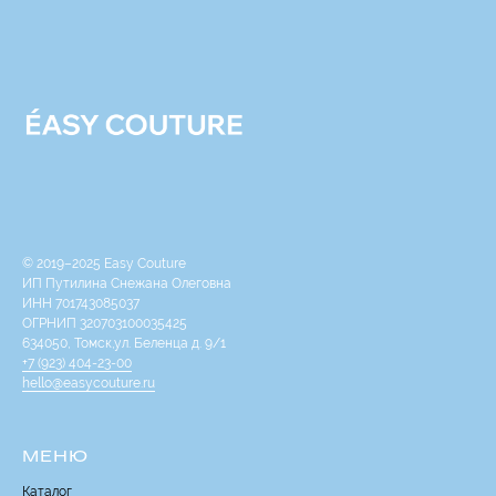
© 2019–2025 Easy Couture
ИП Путилина Снежана Олеговна
ИНН 701743085037
ОГРНИП 320703100035425
634050, Томск,ул. Беленца д. 9/1
+7 (923) 404-23-00
hello@easycouture.ru
МЕНЮ
Каталог