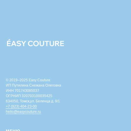
© 2019–2025 Easy Couture
ИП Путилина Снежана Олеговна
ИНН 701743085037
ОГРНИП 320703100035425
634050, Томск,ул. Беленца д. 9/1
+7 (923) 404-23-00
hello@easycouture.ru