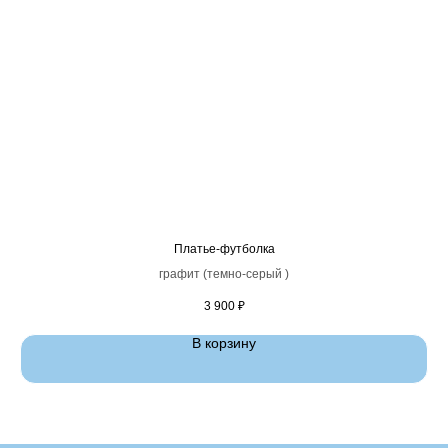
Платье-футболка
графит (темно-серый )
3 900
₽
В корзину