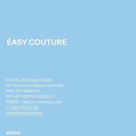
© 2019–2025 Easy Couture
ИП Путилина Снежана Олеговна
ИНН 701743085037
ОГРНИП 320703100035425
634050, Томск,ул. Беленца д. 9/1
+7 (923) 404-23-00
hello@easycouture.ru
МЕНЮ