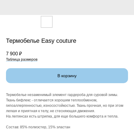
Термобелье Easy couture
7 900
₽
Таблица размеров
В корзину
Термобелье незаменимый элемент гардероба для суровой зимы.
Ткань бифлекс - отличается хорошим теплообменом,
гипоаллергенностью, износостойкостью. Ткань прочная, но при этом
легкая и приятная к телу, не стесняющая движения.
На леггинсах есть штрипка, для еще большего комфорта и тепла.
Состав: 85% полиэстер, 15% эластан