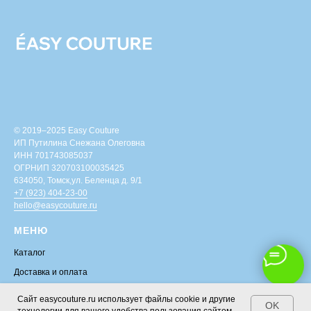
© 2019–2025 Easy Couture
ИП Путилина Снежана Олеговна
ИНН 701743085037
ОГРНИП 320703100035425
634050, Томск,ул. Беленца д. 9/1
+7 (923) 404-23-00
hello@easycouture.ru
МЕНЮ
Каталог
Доставка и оплата
Условия возврата
Сайт easycouture.ru использует файлы cookie и другие
OK