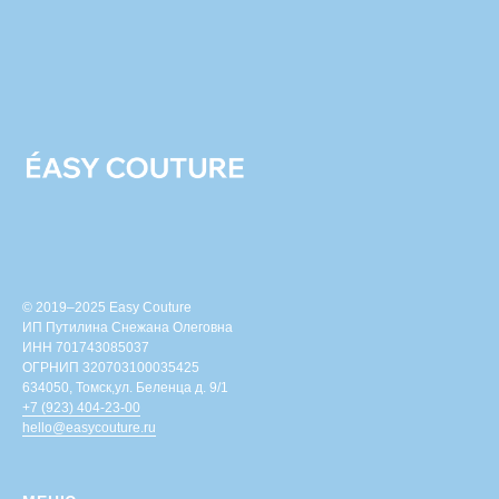
© 2019–2025 Easy Couture
ИП Путилина Снежана Олеговна
ИНН 701743085037
ОГРНИП 320703100035425
634050, Томск,ул. Беленца д. 9/1
+7 (923) 404-23-00
hello@easycouture.ru