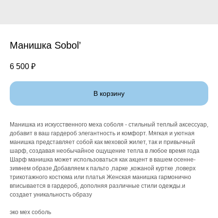
Манишка Sobol’
6 500
₽
В корзину
Манишка из искусственного меха соболя - стильный теплый аксессуар,
добавит в ваш гардероб элегантность и комфорт. Мягкая и уютная
манишка представляет собой как меховой жилет, так и привычный
шарф, создавая необычайное ощущение тепла в любое время года
Шарф манишка может использоваться как акцент в вашем осенне-
зимнем образе.Добавляем к пальто ,парке ,кожаной куртке ,поверх
трикотажного костюма или платья Женская манишка гармонично
вписывается в гардероб, дополняя различные стили одежды.и
создает уникальность образу
эко мех соболь