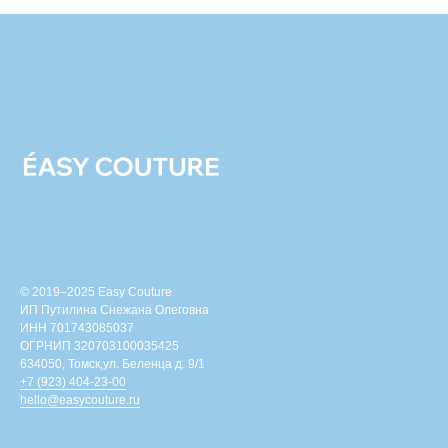
© 2019–2025 Easy Couture
ИП Путилина Снежана Олеговна
ИНН 701743085037
ОГРНИП 320703100035425
634050, Томск,ул. Беленца д. 9/1
+7 (923) 404-23-00
hello@easycouture.ru