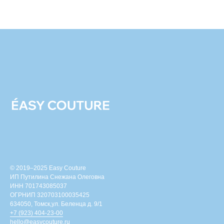
© 2019–2025 Easy Couture
ИП Путилина Снежана Олеговна
ИНН 701743085037
ОГРНИП 320703100035425
634050, Томск,ул. Беленца д. 9/1
+7 (923) 404-23-00
hello@easycouture.ru