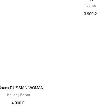
Черное
3 900
₽
болка RUSSIAN WOMAN
Чёрная | Белая
4 900
₽