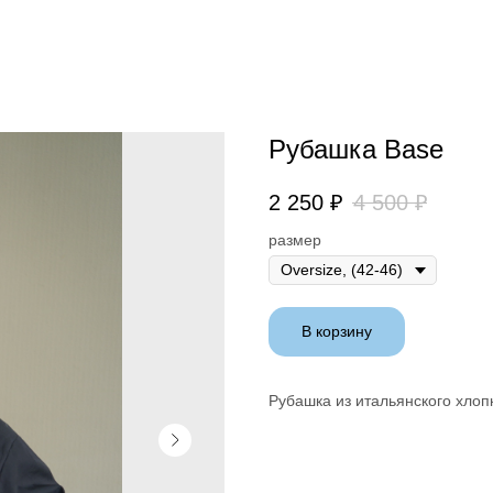
Рубашка Base
2 250
₽
4 500
₽
размер
В корзину
Рубашка из итальянского хлоп